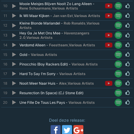
Mooie Meisjes Blijven Nooit Zo Lang Alleen -
10
Rene Schuurmans
,
Various Artists
11
Ik Wil Maar Kijken -
Jan van Est
,
Various Artists
Kleine Blonde Mariandel -
Rob Ronalds
,
Various
12
Artists
Hey Ga Je Met Ons Mee -
Havenzangers
13
2.0
,
Various Artists
14
Verdomd Alleen -
Feestteam
,
Various Artists
15
Gold -
Various Artists
16
Pinocchio (Boy Rackers Edit) -
Various Artists
17
Hard To Say I'm Sorry -
Various Artists
18
Nooit Meer Naar Huis -
Alex
,
Various Artists
19
Resurection (In Space) (CJ Stone Edit)
20
Une Fille De Tous Les Pays -
Various Artists
Deel deze release: