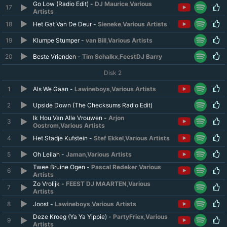
Go Low (Radio Edit) -
DJ Maurice
,
Various
17
Artists
18
Het Gat Van De Deur -
Sieneke
,
Various Artists
19
Klumpe Stumper -
van Bill
,
Various Artists
20
Beste Vrienden -
Tim Schalkx
,
FeestDJ Barry
Disk 2
1
Als We Gaan -
Lawineboys
,
Various Artists
2
Upside Down (The Checksums Radio Edit)
Ik Hou Van Alle Vrouwen -
Arjon
3
Oostrom
,
Various Artists
4
Het Stadje Kufstein -
Stef Ekkel
,
Various Artists
5
Oh Leilah -
Jaman
,
Various Artists
Twee Bruine Ogen -
Pascal Redeker
,
Various
6
Artists
Zo Vrolijk -
FEEST DJ MAARTEN
,
Various
7
Artists
8
Joost -
Lawineboys
,
Various Artists
Deze Kroeg (Ya Ya Yippie) -
PartyFriex
,
Various
9
Artists