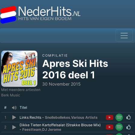
COMPILATIE
Apres Ski Hits
2016 deel 1
30 November 2015
Met meerdere artiesten
Berk Music
#
Titel
1
Links Rechts -
Snollebollekes
,
Various Artists
Dikke Tieten Kartoffelsalat (Strakke Blouse Mix)
2
-
Feestteam
,
DJ Jerome