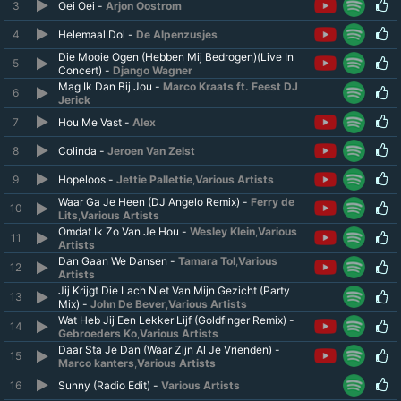
3
Oei Oei -
Arjon Oostrom
4
Helemaal Dol -
De Alpenzusjes
Die Mooie Ogen (Hebben Mij Bedrogen)(Live In
5
Concert) -
Django Wagner
Mag Ik Dan Bij Jou -
Marco Kraats ft. Feest DJ
6
Jerick
7
Hou Me Vast -
Alex
8
Colinda -
Jeroen Van Zelst
9
Hopeloos -
Jettie Pallettie
,
Various Artists
Waar Ga Je Heen (DJ Angelo Remix) -
Ferry de
10
Lits
,
Various Artists
Omdat Ik Zo Van Je Hou -
Wesley Klein
,
Various
11
Artists
Dan Gaan We Dansen -
Tamara Tol
,
Various
12
Artists
Jij Krijgt Die Lach Niet Van Mijn Gezicht (Party
13
Mix) -
John De Bever
,
Various Artists
Wat Heb Jij Een Lekker Lijf (Goldfinger Remix) -
14
Gebroeders Ko
,
Various Artists
Daar Sta Je Dan (Waar Zijn Al Je Vrienden) -
15
Marco kanters
,
Various Artists
16
Sunny (Radio Edit) -
Various Artists