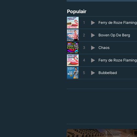
Populair
1
Ferry de Roze Flaming
2
Boven Op De Berg
3
Chaos
4
Ferry de Roze Flaming
5
Bubbelbad