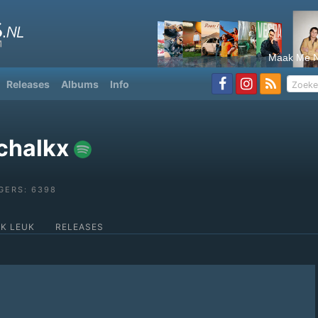
Maak Me N
Releases
Albums
Info
chalkx
GERS: 6398
OK LEUK
RELEASES