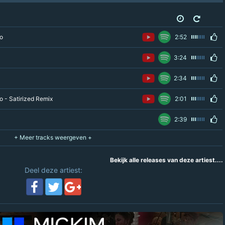
o
2:52
3:24
2:34
o - Satirized Remix
2:01
2:39
Bekijk alle releases van deze artiest....
Deel deze artiest: