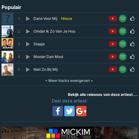
Populair
1
Dans Voor Mij
Nieuw
2
Omdat Ik Zo Van Je Hou
3
Stapje
4
Mooier Dan Mooi
5
Niet Zo Bij Mij
Bekijk alle releases van deze artiest....
Deel deze artiest: