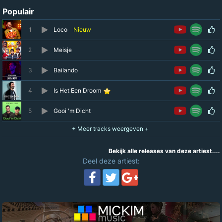
Populair
1
Loco
Nieuw
2
Meisje
3
Bailando
4
Is Het Een Droom
5
Gooi 'm Dicht
Bekijk alle releases van deze artiest....
Deel deze artiest: