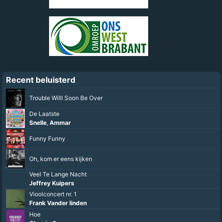
Recent beluisterd
Trouble Willl Soon Be Over
De Laatste
Snelle
,
Ammar
Funny Funny
Oh, kom er eens kijken
Veel Te Lange Nacht
Jeffrey Kuipers
Vioolconcert nr. 1
Frank Vander linden
Hoe