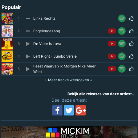
Populair
1
Links Rechts
2
Engelengezang
3
De Vloer Is Lava
4
Left Right - Jumbo Versie
Feest Waarvan Ik Morgen Niks Meer
5
Weet
Bekijk alle releases van deze artiest....
Deel deze artiest: