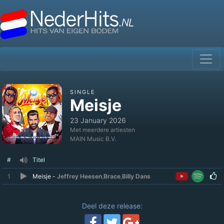
SINGLE
Meisje
23 January 2026
Met meerdere artiesten
MAIN Music B.V.
#
Titel
1
Meisje -
Jeffrey Heesen
,
Brace
,
Billy Dans
Deel deze release: