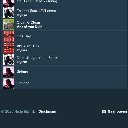
Angela Groothuizen
Dag Sinterklaasje
Angela Groothuizen
La Lala La Lala La
André van Duin
Duizend En Eén Nacht
Jan Smit
Wij Rulen De Nacht
Bizzey
O, Kom Er Eens Kijken
Angela Groothuizen
Opgeturnt
Kraantje Pappie
Ze Willen Mee
Lil' Kleine
,
Bizzey
© 2026 Nederhits NL -
Disclaimer
Naar boven