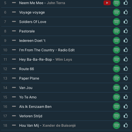
5
Neem Me Mee -
John Terra
6
Voyage voyage
7
Soldiers Of Love
8
Pastorale
9
Iedereen Doet 't
10
I'm From The Country - Radio Edit
11
Hey Ba-Ba-Re-Bop -
Wim Leys
12
Route 66
13
Paper Plane
14
Van Jou
15
Yo Te Amo
16
Als Ik Eenzaam Ben
17
Verloren Strijd
18
Hou Van Mij -
Xander de Buisonjé