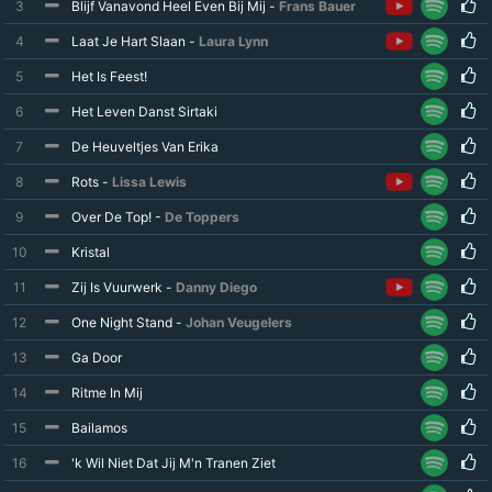
3
Blijf Vanavond Heel Even Bij Mij -
Frans Bauer
4
Laat Je Hart Slaan -
Laura Lynn
5
Het Is Feest!
6
Het Leven Danst Sirtaki
7
De Heuveltjes Van Erika
8
Rots -
Lissa Lewis
9
Over De Top! -
De Toppers
10
Kristal
11
Zij Is Vuurwerk -
Danny Diego
12
One Night Stand -
Johan Veugelers
13
Ga Door
14
Ritme In Mij
15
Bailamos
16
'k Wil Niet Dat Jij M'n Tranen Ziet