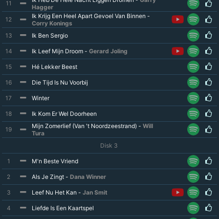
11
Hagger
Ik Krijg Een Heel Apart Gevoel Van Binnen -
12
Corry Konings
13
Ik Ben Sergio
14
Ik Leef Mijn Droom -
Gerard Joling
15
Hé Lekker Beest
16
Die Tijd Is Nu Voorbij
17
Winter
18
Ik Kom Er Wel Doorheen
Mijn Zomerlief (Van 't Noordzeestrand) -
Will
19
Tura
Disk 3
1
M'n Beste Vriend
2
Als Je Zingt -
Dana Winner
3
Leef Nu Het Kan -
Jan Smit
4
Liefde Is Een Kaartspel