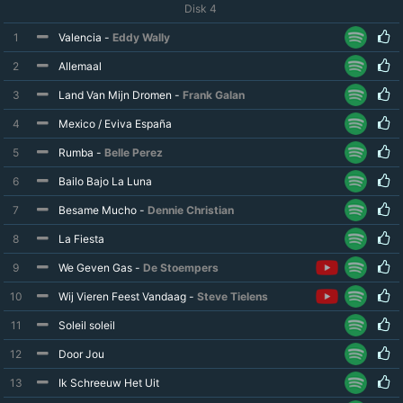
Disk 4
1
Valencia -
Eddy Wally
2
Allemaal
3
Land Van Mijn Dromen -
Frank Galan
4
Mexico / Eviva España
5
Rumba -
Belle Perez
6
Bailo Bajo La Luna
7
Besame Mucho -
Dennie Christian
8
La Fiesta
9
We Geven Gas -
De Stoempers
10
Wij Vieren Feest Vandaag -
Steve Tielens
11
Soleil soleil
12
Door Jou
13
Ik Schreeuw Het Uit