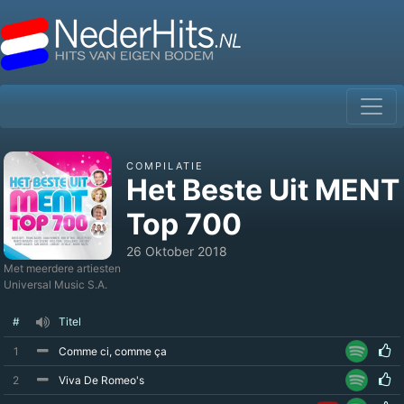
COMPILATIE
Het Beste Uit MENT
Top 700
26 Oktober 2018
Met meerdere artiesten
Universal Music S.A.
#
Titel
1
Comme ci, comme ça
2
Viva De Romeo's