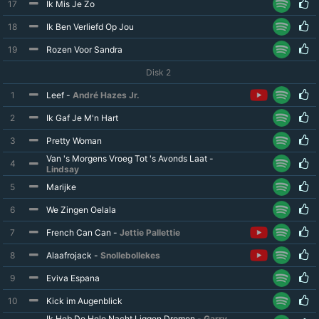
17
Ik Mis Je Zo
18
Ik Ben Verliefd Op Jou
19
Rozen Voor Sandra
Disk 2
1
Leef -
André Hazes Jr.
2
Ik Gaf Je M'n Hart
3
Pretty Woman
Van 's Morgens Vroeg Tot 's Avonds Laat -
4
Lindsay
5
Marijke
6
We Zingen Oelala
7
French Can Can -
Jettie Pallettie
8
Alaafrojack -
Snollebollekes
9
Eviva Espana
10
Kick im Augenblick
Ik Heb De Hele Nacht Liggen Dromen -
Garry