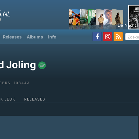
De Nacht I
Releases
Albums
Info
d Joling
GERS: 103443
OK LEUK
RELEASES