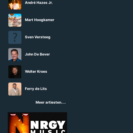
André Hazes Jr.
Mart Hoogkamer
Sven Versteeg
John De Bever
Wolter Kroes
Ferry de Lits
Meer artiesten....