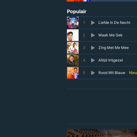
Populair
1
Liefde In De Nacht
2
Maak Me Gek
3
Zing Met Me Mee
4
Altijd Vrijgezel
5
Rood Wit Blauw
Nie