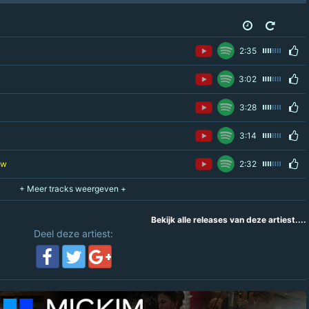
2:35
3:02
3:28
3:14
uw
2:32
Bekijk alle releases van deze artiest....
Deel deze artiest: