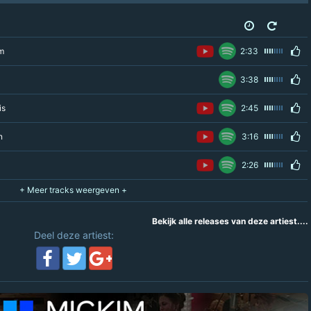
m
2:33
3:38
is
2:45
n
3:16
2:26
Bekijk alle releases van deze artiest....
Deel deze artiest: