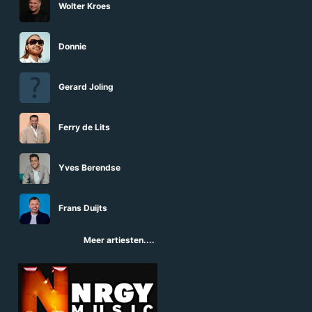
Wolter Kroes
Donnie
Gerard Joling
Ferry de Lits
Yves Berendse
Frans Duijts
Meer artiesten....