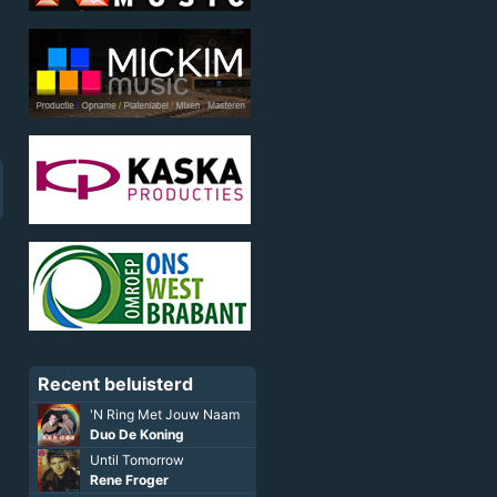
Recent beluisterd
La Mujer Barbuda (Radio
Edit)
Agget Mar Kort Houdt
Fred Van Boesschoten
,