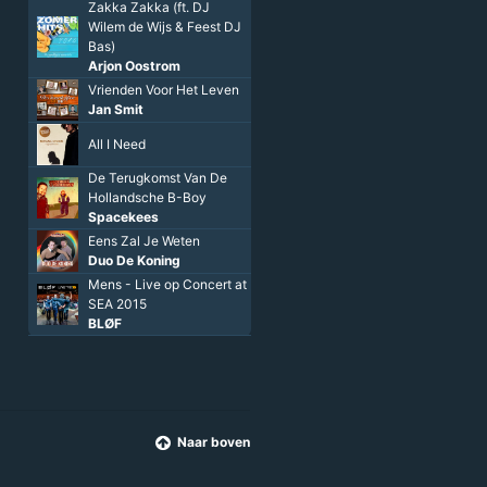
Ferry Van De Zaande
'N Ring Met Jouw Naam
Duo De Koning
Until Tomorrow
Rene Froger
Zakka Zakka (ft. DJ
Wilem de Wijs & Feest DJ
Bas)
Arjon Oostrom
Vrienden Voor Het Leven
Jan Smit
All I Need
De Terugkomst Van De
Hollandsche B-Boy
Spacekees
Naar boven