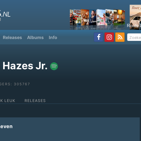
Route 
Releases
Albums
Info
 Hazes Jr.
GERS: 305767
OK LEUK
RELEASES
Leven