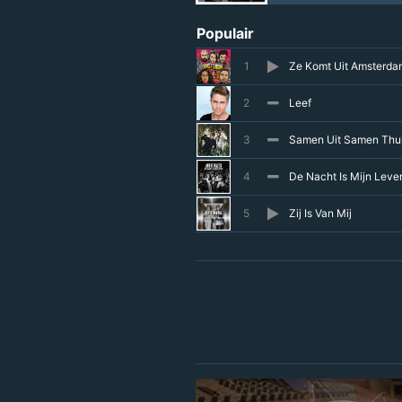
Populair
1
Ze Komt Uit Amsterda
2
Leef
3
Samen Uit Samen Thu
4
De Nacht Is Mijn Leve
5
Zij Is Van Mij