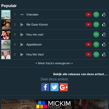
Populair
1
Vrienden
2
We Gaan Kanon
3
Hou me vast
4
Appelboom
5
Hou Me Vast
Bekijk alle releases van deze artiest....
Deel deze artiest: