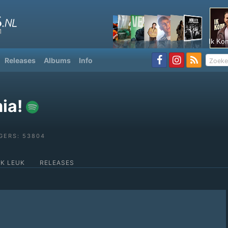
Ik Ko
Releases
Albums
Info
ia!
GERS: 53804
OK LEUK
RELEASES