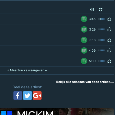
3:45
3:29
3:18
4:09
5:09
Bekijk alle releases van deze artiest....
Deel deze artiest: