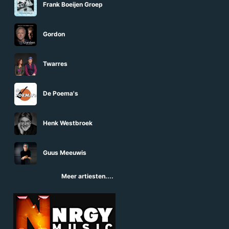
Frank Boeijen Groep
Gordon
Twarres
De Poema's
Henk Westbroek
Guus Meeuwis
Meer artiesten....