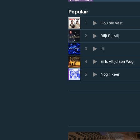
Populair
1
Hou me vast
2
Blijf Bij Mij
3
Jij
4
Er Is Altijd Een Weg
5
Nog 1 keer