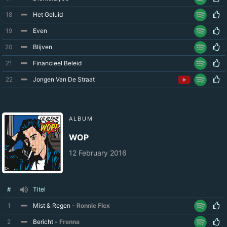
18
Het Geluid
19
Even
20
Blijven
21
Financieel Beleid
22
Jongen Van De Straat
ALBUM
WOP
12 February 2016
#
Titel
1
Mist & Regen -
Ronnie Flex
2
Bericht -
Frenna