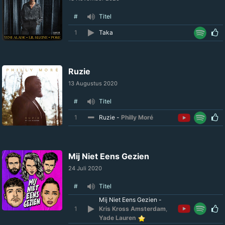
#
Titel
1
Taka
Ruzie
13 Augustus 2020
#
Titel
1
Ruzie -
Philly Moré
Mij Niet Eens Gezien
24 Juli 2020
#
Titel
Mij Niet Eens Gezien -
1
Kris Kross Amsterdam
,
Yade Lauren