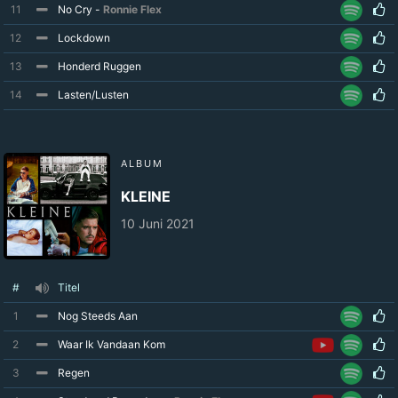
11
No Cry -
Ronnie Flex
12
Lockdown
13
Honderd Ruggen
14
Lasten/Lusten
ALBUM
KLEINE
10 Juni 2021
#
Titel
1
Nog Steeds Aan
2
Waar Ik Vandaan Kom
3
Regen