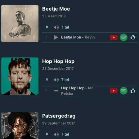
Beetje Moe
23 Maart 2018
#
Titel
1
Beetje Moe -
Kevin
Hop Hop Hop
25 December 2017
#
Titel
Hop Hop Hop -
Mr.
1
Polska
Patsergedrag
29 September 2017
#
Titel