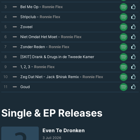
3
Bel Me Op -
Ronnie Flex
4
Stripclub -
Ronnie Flex
5
Zoveel
6
Niet Omdat Het Moet -
Ronnie Flex
7
Zonder Reden -
Ronnie Flex
8
[SKIT] Drank & Drugs in de Tweede Kamer
9
1, 2, 3 -
Ronnie Flex
10
Zeg Dat Niet - Jack $hirak Remix -
Ronnie Flex
11
Goud
Single & EP Releases
Even Te Dronken
3 Juli 2026