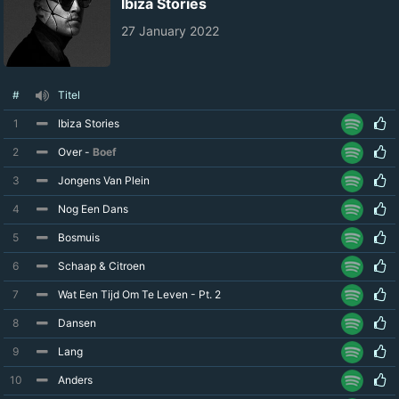
Ibiza Stories
27 January 2022
#
Titel
1
Ibiza Stories
2
Over -
Boef
3
Jongens Van Plein
4
Nog Een Dans
5
Bosmuis
6
Schaap & Citroen
7
Wat Een Tijd Om Te Leven - Pt. 2
8
Dansen
9
Lang
10
Anders