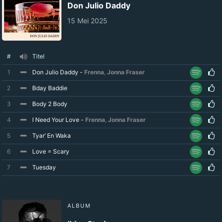
Don Julio Daddy
15 Mei 2025
#
Titel
1
Don Julio Daddy -
Frenna
,
Jonna Fraser
2
Bday Baddie
3
Body 2 Body
4
I Need Your Love -
Frenna
,
Jonna Fraser
5
Tyar’ En Waka
6
Love = Scary
7
Tuesday
ALBUM