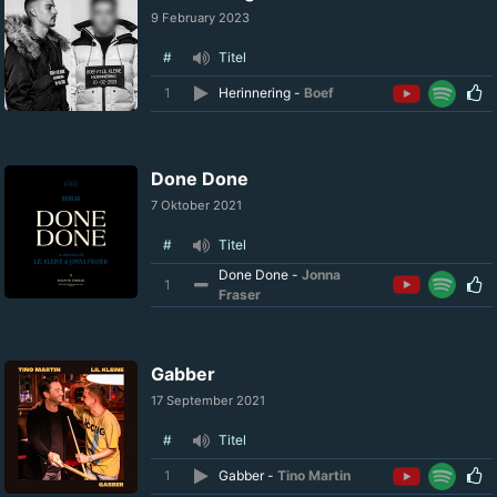
9 February 2023
#
Titel
1
Herinnering -
Boef
Done Done
7 Oktober 2021
#
Titel
Done Done -
Jonna
1
Fraser
Gabber
17 September 2021
#
Titel
1
Gabber -
Tino Martin