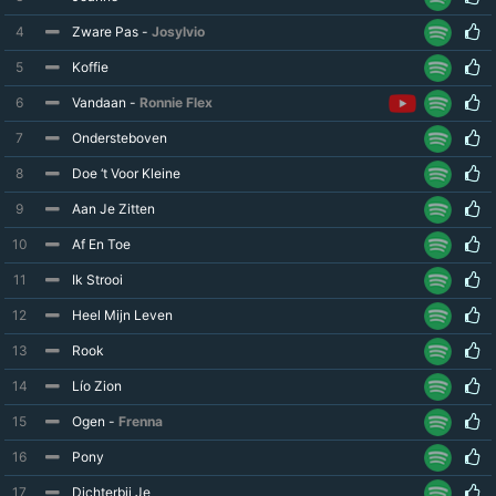
4
Zware Pas -
Josylvio
5
Koffie
6
Vandaan -
Ronnie Flex
7
Ondersteboven
8
Doe ‘t Voor Kleine
9
Aan Je Zitten
10
Af En Toe
11
Ik Strooi
12
Heel Mijn Leven
13
Rook
14
Lío Zion
15
Ogen -
Frenna
16
Pony
17
Dichterbij Je