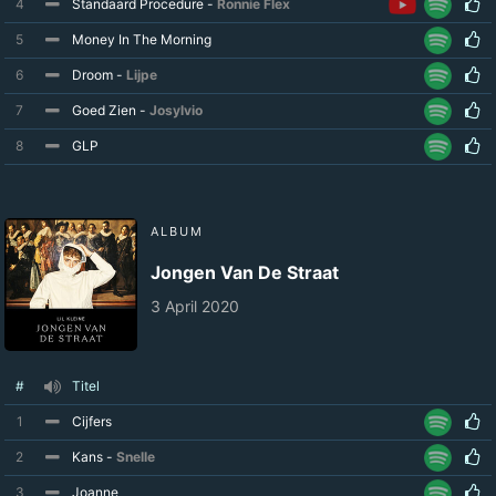
4
Standaard Procedure -
Ronnie Flex
5
Money In The Morning
6
Droom -
Lijpe
7
Goed Zien -
Josylvio
8
GLP
ALBUM
Jongen Van De Straat
3 April 2020
#
Titel
1
Cijfers
2
Kans -
Snelle
3
Joanne