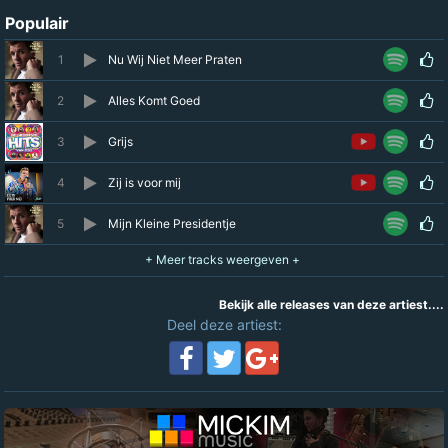
Populair
1
Nu Wij Niet Meer Praten
2
Alles Komt Goed
3
Grijs
4
Zij is voor mij
5
Mijn Kleine Presidentje
Bekijk alle releases van deze artiest....
Deel deze artiest: