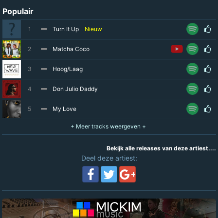
Populair
1
Turn It Up
Nieuw
2
Matcha Coco
3
Hoog/Laag
4
Don Julio Daddy
5
My Love
Bekijk alle releases van deze artiest....
Deel deze artiest: