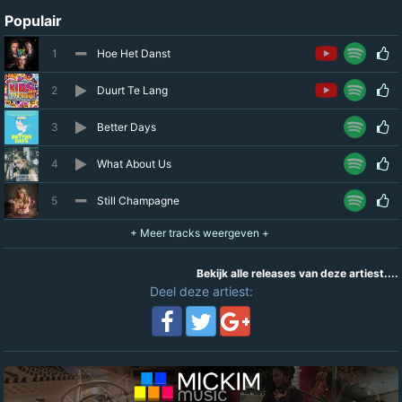
Populair
1
Hoe Het Danst
2
Duurt Te Lang
3
Better Days
4
What About Us
5
Still Champagne
Bekijk alle releases van deze artiest....
Deel deze artiest: