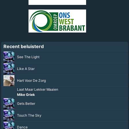
Recent beluisterd
See The Light
Like A Star
Hart Voor De Zorg
Laat Maar Lekker Waaien
Mike Griek
Gets Better
Touch The Sky
Dance