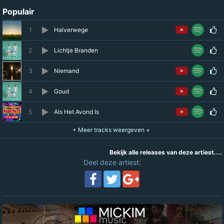
Populair
1
Halverwege
2
Lichtje Branden
3
Niemand
4
Goud
5
Als Het Avond Is
Bekijk alle releases van deze artiest....
Deel deze artiest: