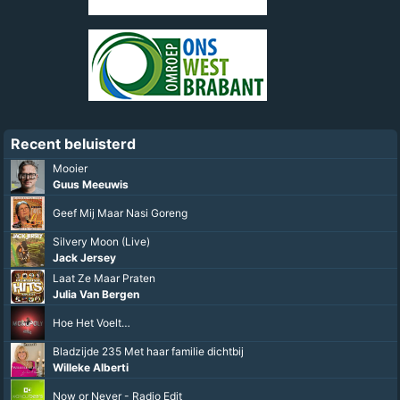
Recent beluisterd
Mooier
Guus Meeuwis
Geef Mij Maar Nasi Goreng
Silvery Moon (Live)
Jack Jersey
Laat Ze Maar Praten
Julia Van Bergen
Hoe Het Voelt…
Bladzijde 235 Met haar familie dichtbij
Willeke Alberti
Now or Never - Radio Edit