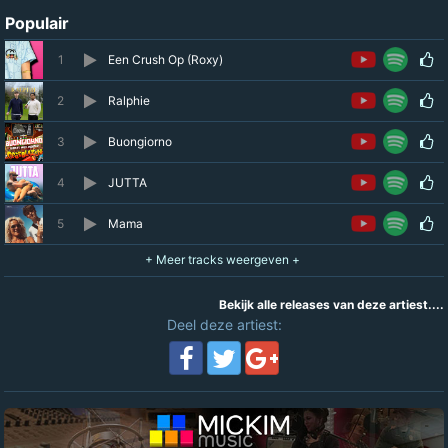
Populair
1
Een Crush Op (Roxy)
2
Ralphie
3
Buongiorno
4
JUTTA
5
Mama
Bekijk alle releases van deze artiest....
Deel deze artiest: