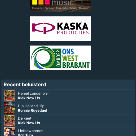
Recent beluisterd
Hemel zonder bier
Kiek Now Us
Hip Holland Hip
Ronnie Ruysdael
De keet
Kiek Now Us
Liefdewoorden
Will Tura