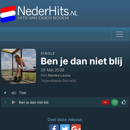
SINGLE
Ben je dan niet blij
29 Mei 2026
Met
Nienke Leone
Tegendraads Records
#
Titel
1
Ben je dan niet blij
Deel deze release: