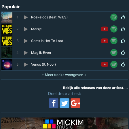
Populair
1
Roekeloos (feat. WIES)
2
Meisje
3
Soms Is Het Te Laat
4
Mag Ik Even
5
Venus (ft. Noor)
Bekijk alle releases van deze artiest....
Deel deze artiest: