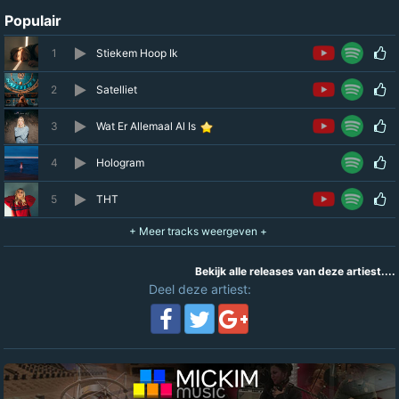
Populair
1
Stiekem Hoop Ik
2
Satelliet
3
Wat Er Allemaal Al Is
4
Hologram
5
THT
Bekijk alle releases van deze artiest....
Deel deze artiest: