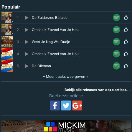
Populair
1
De Zuiderzee Ballade
2
Omdat Ik Zoveel Van Je Hou
3
Weet Je Nog Wel Oudje
4
Omdat Ik Zoveel Van Je Hou
5
De Olieman
Bekijk alle releases van deze artiest....
Deel deze artiest: