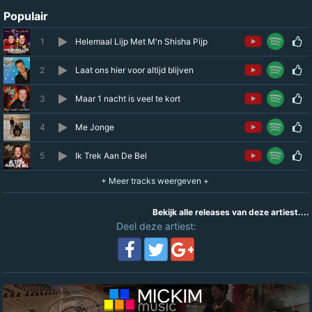
Populair
1
Helemaal Lijp Met M'n Shisha Pijp
2
Laat ons hier voor altijd blijven
3
Maar 1 nacht is veel te kort
4
Me Jonge
5
Ik Trek Aan De Bel
Bekijk alle releases van deze artiest....
Deel deze artiest: