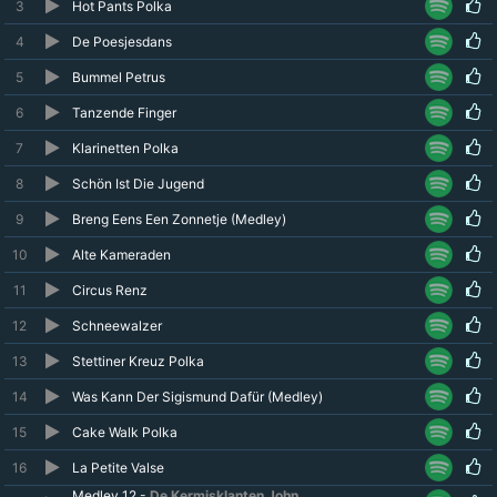
3
Hot Pants Polka
4
De Poesjesdans
5
Bummel Petrus
6
Tanzende Finger
7
Klarinetten Polka
8
Schön Ist Die Jugend
9
Breng Eens Een Zonnetje (Medley)
10
Alte Kameraden
11
Circus Renz
12
Schneewalzer
13
Stettiner Kreuz Polka
14
Was Kann Der Sigismund Dafür (Medley)
15
Cake Walk Polka
16
La Petite Valse
Medley 12 -
De Kermisklanten
,
John