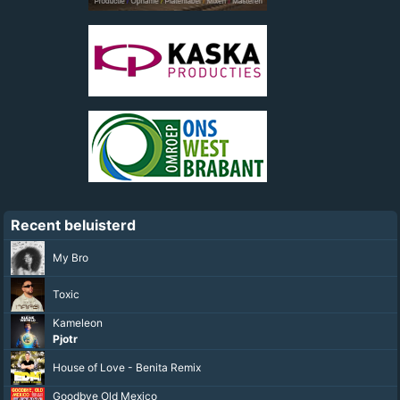
Recent beluisterd
My Bro
Toxic
Kameleon
Pjotr
House of Love - Benita Remix
Goodbye Old Mexico