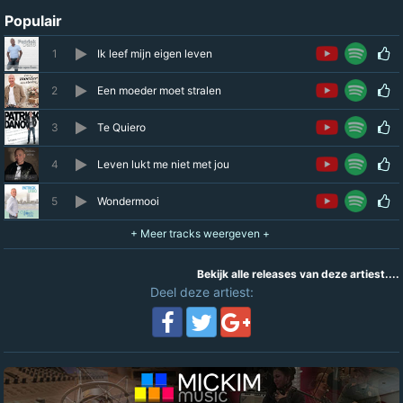
Populair
1
Ik leef mijn eigen leven
2
Een moeder moet stralen
3
Te Quiero
4
Leven lukt me niet met jou
5
Wondermooi
Bekijk alle releases van deze artiest....
Deel deze artiest: