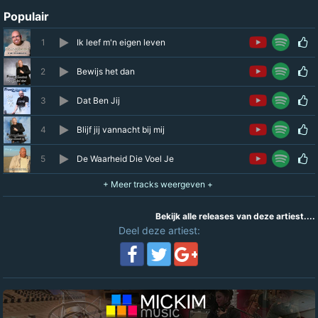
Populair
1
Ik leef m'n eigen leven
2
Bewijs het dan
3
Dat Ben Jij
4
Blijf jij vannacht bij mij
5
De Waarheid Die Voel Je
Bekijk alle releases van deze artiest....
Deel deze artiest: