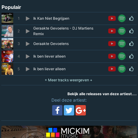
Populair
1
Ik Kan Niet Begrijpen
Geraakte Gevoelens - DJ Martiens
2
Remix
3
Geraakte Gevoelens
4
Ik ben liever alleen
5
Ik ben liever alleen
Bekijk alle releases van deze artiest....
Deel deze artiest: