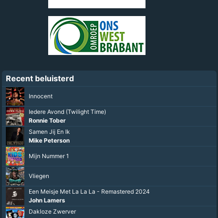
Recent beluisterd
Innocent
Iedere Avond (Twilight Time)
Ronnie Tober
Samen Jij En Ik
Mike Peterson
Mijn Nummer 1
Vliegen
Een Meisje Met La La La - Remastered 2024
John Lamers
Dakloze Zwerver