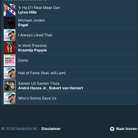
'k Ha D'r Neat Mear Oan
Lytse Hille
Michael Jordan
Engel
I Always Liked That
In Vorm (Feestie)
Kraantje Pappie
Denis
Hall of Fame (feat. will.i.am)
Samen Uit Samen Thuis
André Hazes Jr.
,
Robert van Hemert
Who's Gonna Save Us
© 2026 Nederhits NL -
Disclaimer
Naar boven