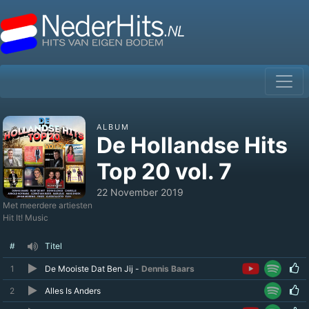
ALBUM
De Hollandse Hits
Top 20 vol. 7
22 November 2019
Met meerdere artiesten
Hit It! Music
#
Titel
1
De Mooiste Dat Ben Jij -
Dennis Baars
2
Alles Is Anders