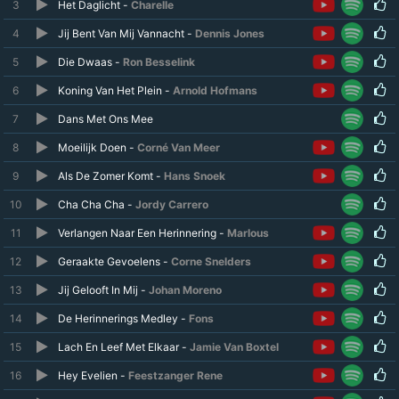
3
Het Daglicht -
Charelle
4
Jij Bent Van Mij Vannacht -
Dennis Jones
5
Die Dwaas -
Ron Besselink
6
Koning Van Het Plein -
Arnold Hofmans
7
Dans Met Ons Mee
8
Moeilijk Doen -
Corné Van Meer
9
Als De Zomer Komt -
Hans Snoek
10
Cha Cha Cha -
Jordy Carrero
11
Verlangen Naar Een Herinnering -
Marlous
12
Geraakte Gevoelens -
Corne Snelders
13
Jij Gelooft In Mij -
Johan Moreno
14
De Herinnerings Medley -
Fons
15
Lach En Leef Met Elkaar -
Jamie Van Boxtel
16
Hey Evelien -
Feestzanger Rene