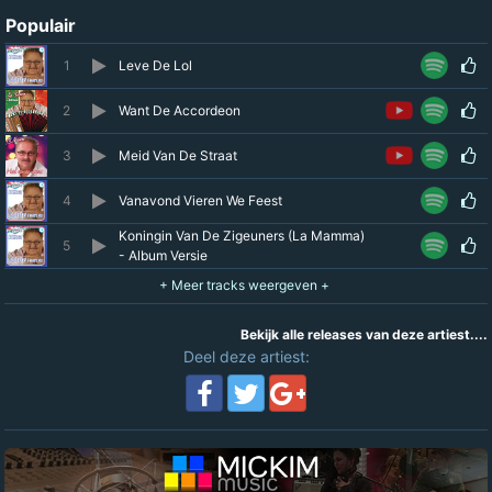
Populair
1
Leve De Lol
2
Want De Accordeon
3
Meid Van De Straat
4
Vanavond Vieren We Feest
Koningin Van De Zigeuners (La Mamma)
5
- Album Versie
Bekijk alle releases van deze artiest....
Deel deze artiest: