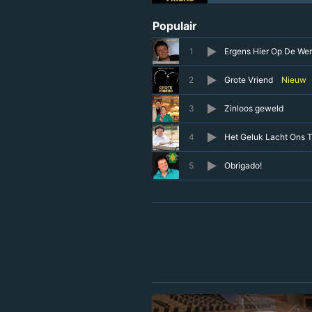
Populair
1
Ergens Hier Op De Wer
2
Grote Vriend
Nieuw
3
Zinloos geweld
4
Het Geluk Lacht Ons 
5
Obrigado!