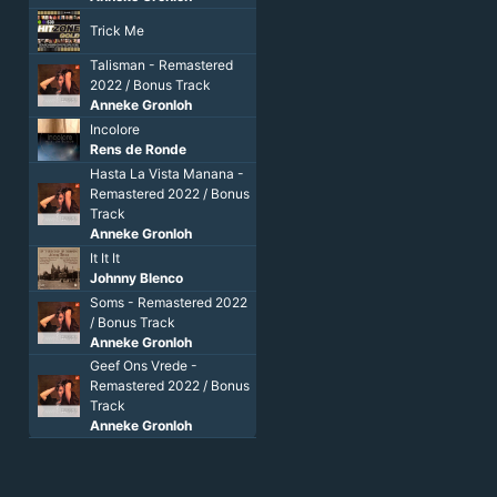
Trick Me
Talisman - Remastered
2022 / Bonus Track
Anneke Gronloh
Incolore
Rens de Ronde
Hasta La Vista Manana -
Remastered 2022 / Bonus
Track
Anneke Gronloh
It It It
Johnny Blenco
Soms - Remastered 2022
/ Bonus Track
Anneke Gronloh
Geef Ons Vrede -
Remastered 2022 / Bonus
Track
Anneke Gronloh