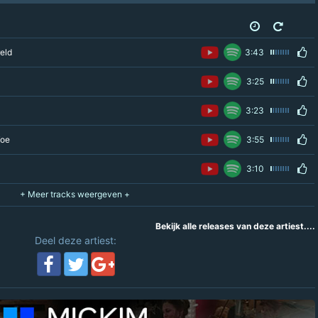
eld
3:43
3:25
3:23
Toe
3:55
3:10
Bekijk alle releases van deze artiest....
Deel deze artiest: