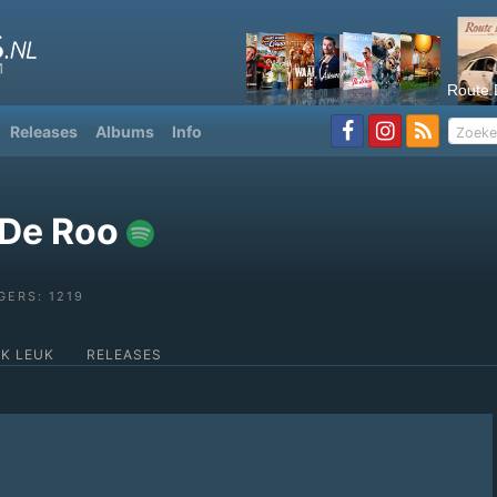
Route 
Releases
Albums
Info
 De Roo
GERS: 1219
OK LEUK
RELEASES