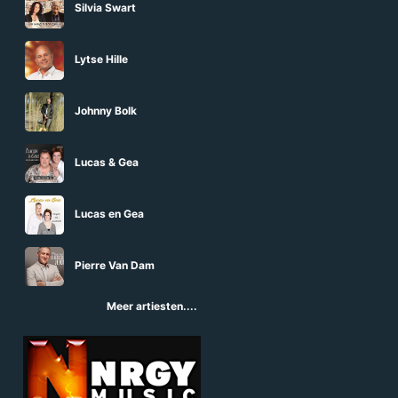
Silvia Swart
Lytse Hille
Johnny Bolk
Lucas & Gea
Lucas en Gea
Pierre Van Dam
Meer artiesten....