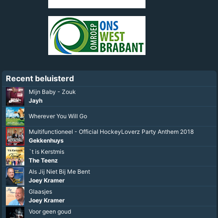
Recent beluisterd
Mijn Baby - Zouk
Jayh
Wherever You Will Go
Multifunctioneel - Official HockeyLoverz Party Anthem 2018
Gekkenhuys
`t is Kerstmis
The Teenz
Als Jij Niet Bij Me Bent
Joey Kramer
Glaasjes
Joey Kramer
Voor geen goud