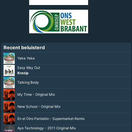
Recent beluisterd
Yeke Yeke
Easy Way Out
Krezip
Talking Body
My Time - Original Mix
New School - Original Mix
En el Otro Pantalón - Supermarket Remix
Ayo Technology - 2011 Original Mix