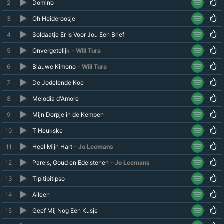
2
Domino
3
Oh Heideroosje
4
Soldaatje Er Is Voor Jou Een Brief
5
Onvergetelijk -
Will Tura
6
Blauwe Kimono -
Will Tura
7
De Jodelende Koe
8
Melodia d'Amore
9
Mijn Dorpje in de Kempen
10
T Heukske
11
Heel Mijn Hart -
Jo Leemans
12
Parels, Goud en Edelstenen -
Jo Leemans
13
Tipitipitipso
14
Alleen
15
Geef Mij Nog Een Kusje