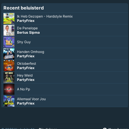
Recent beluisterd
Ik Heb Gezopen - Hardstyle Remix
PartyFriex
De Penelope
Bertus Sipma
Shy Guy
Handen Omhoog
PartyFriex
Oktoberfest
PartyFriex
Hey Meid
PartyFriex
A No Pp
Allemaal Voor Jou
PartyFriex