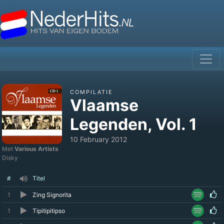
COMPILATIE
Vlaamse
Legenden, Vol. 1
10 February 2012
Met
Various Artists
Disky
#
Titel
1
Zing Signorita
1
Tipitipitipso