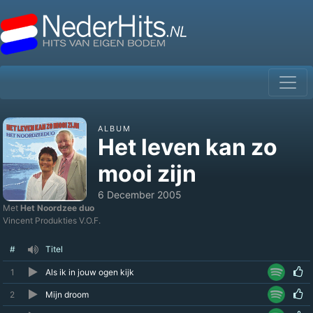
ALBUM
Het leven kan zo
mooi zijn
6 December 2005
Met
Het Noordzee duo
Vincent Produkties V.O.F.
#
Titel
1
Als ik in jouw ogen kijk
2
Mijn droom