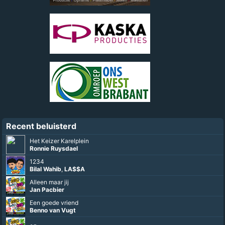
Recent beluisterd
Het Keizer Karelplein
Ronnie Ruysdael
1234
Bilal Wahib
,
LA$$A
Alleen maar jij
Jan Pacbier
Een goede vriend
Benno van Vugt