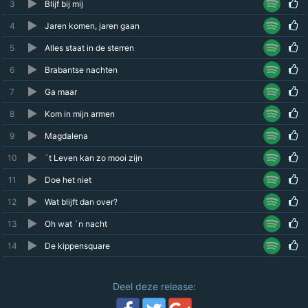
3
Blijf bij mij
4
Jaren komen, jaren gaan
5
Alles staat in de sterren
6
Brabantse nachten
7
Ga maar
8
Kom in mijn armen
9
Magdalena
10
`t Leven kan zo mooi zijn
11
Doe het niet
12
Wat blijft dan over?
13
Oh wat `n nacht
14
De kippensquare
Deel deze release: