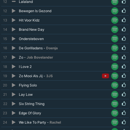
12
Lalaland
12
Bewegen Is Gezond
13
Hit Voor Kidz
14
Brand New Day
15
Ondersteboven
16
De Gorilladans -
Doenja
17
Zo -
Job Bovelander
18
I Love 2
19
Zo Mooi Als Jij -
3JS
20
Flying Solo
21
Lay Low
22
Six String Thing
23
Edge Of Glory
24
We Like To Party -
Rachel