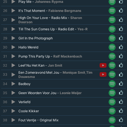
25
Play Me -
Johannes Rypma
26
It's That Moment -
Fabienne Bergmans
High On Your Love - Radio Mix -
Sharon
27
Doorson
28
Till The Sun Comes Up - Radio Edit -
Yes-R
29
Girl In the Photograph
30
Hallo Wereld
31
Pump This Party Up -
Ralf Mackenbach
32
Leef Nu Het Kan -
Jan Smit
Een Zomeravond Met Jou -
Monique Smit
,
Tim
33
Douwsma
34
Badboy
35
Geen Woorden Voor Jou -
Leonie Meijer
36
Verliefd
37
Coole Kikker
38
Fout Ventje - Original Mix