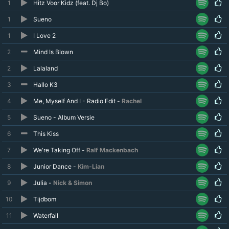
1
Hitz Voor Kidz (feat. Dj Bo)
1
Sueno
1
I Love 2
2
Mind Is Blown
2
Lalaland
3
Hallo K3
4
Me, Myself And I - Radio Edit -
Rachel
5
Sueno - Album Versie
6
This Kiss
7
We're Taking Off -
Ralf Mackenbach
8
Junior Dance -
Kim-Lian
9
Julia -
Nick & Simon
10
Tijdbom
11
Waterfall