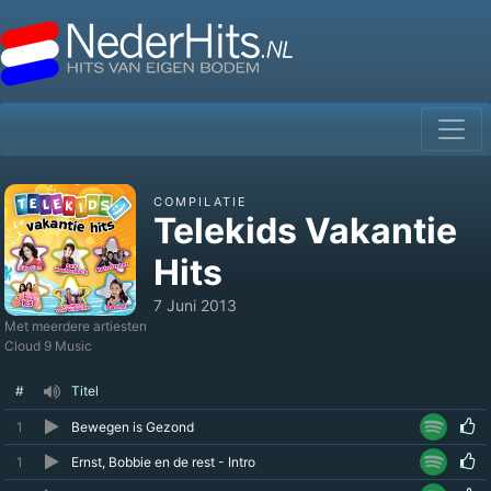
COMPILATIE
Telekids Vakantie
Hits
7 Juni 2013
Met meerdere artiesten
Cloud 9 Music
#
Titel
1
Bewegen is Gezond
1
Ernst, Bobbie en de rest - Intro