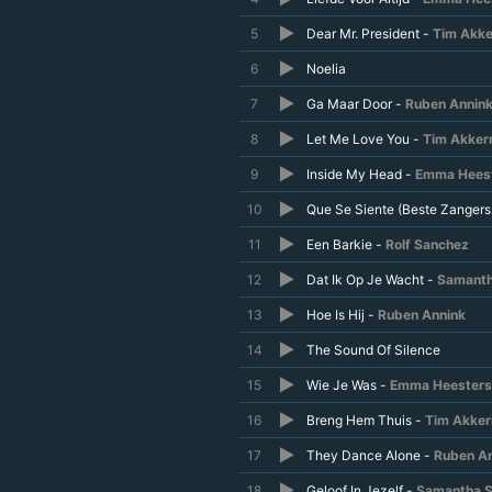
5
Dear Mr. President -
Tim Akk
6
Noelia
7
Ga Maar Door -
Ruben Annin
8
Let Me Love You -
Tim Akke
9
Inside My Head -
Emma Hees
10
Que Se Siente (Beste Zangers
11
Een Barkie -
Rolf Sanchez
12
Dat Ik Op Je Wacht -
Samanth
13
Hoe Is Hij -
Ruben Annink
14
The Sound Of Silence
15
Wie Je Was -
Emma Heesters
16
Breng Hem Thuis -
Tim Akke
17
They Dance Alone -
Ruben A
18
Geloof In Jezelf -
Samantha S