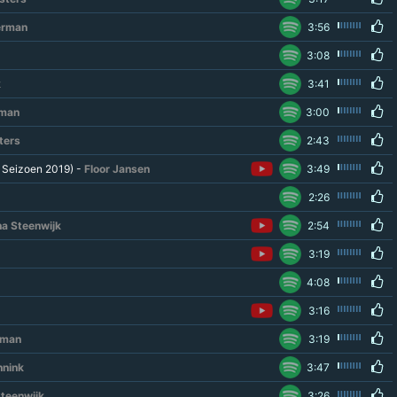
erman
3:56
3:08
k
3:41
rman
3:00
ters
2:43
 Seizoen 2019) -
Floor Jansen
3:49
2:26
a Steenwijk
2:54
3:19
4:08
3:16
rman
3:19
nnink
3:47
teenwijk
3:26