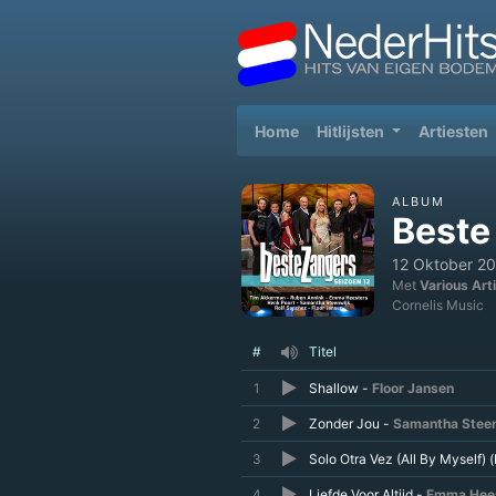
(current)
Home
Hitlijsten
Artiesten
ALBUM
Beste
12 Oktober 2
Met
Various Art
Cornelis Music
#
Titel
1
Shallow -
Floor Jansen
2
Zonder Jou -
Samantha Steen
3
Solo Otra Vez (All By Myself)
4
Liefde Voor Altijd -
Emma Hee