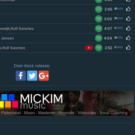
2:45
3:00
nwijk
,
Rolf Sanchez
4:07
r Jansen
4:04
s
,
Rolf Sanchez
2:52
Deel deze release: