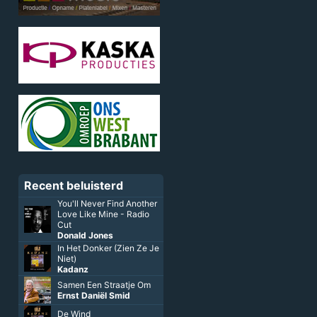
Recent beluisterd
You'll Never Find Another
Love Like Mine - Radio
Cut
Donald Jones
In Het Donker (Zien Ze Je
Niet)
Kadanz
Samen Een Straatje Om
Ernst Daniël Smid
De Wind