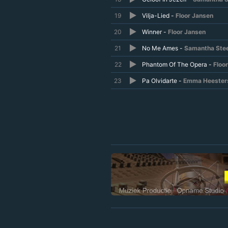
19
Vilja-Lied -
Floor Jansen
20
Winner -
Floor Jansen
21
No Me Ames -
Samantha Stee
22
Phantom Of The Opera -
Floo
23
Pa Olvidarte -
Emma Heester