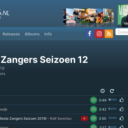
V
Releases
Albums
Info
 Zangers Seizoen 12
019
ists
3:49
wijk
3:42
 (Beste Zangers Seizoen 2019) -
Rolf Sanchez
3:50
sters
3:17