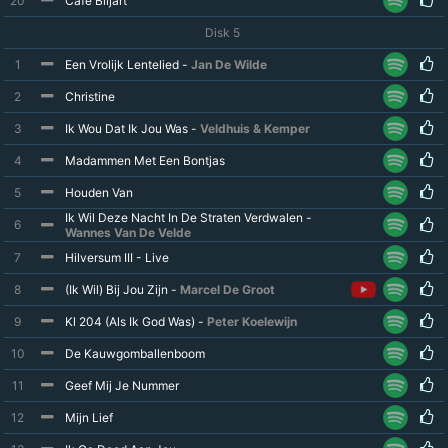
20
Cafe Biljart
Disk 5
1
Een Vrolijk Lentelied -
Jan De Wilde
2
Christine
3
Ik Wou Dat Ik Jou Was -
Veldhuis & Kemper
4
Madammen Met Een Bontjas
5
Houden Van
Ik Wil Deze Nacht In De Straten Verdwalen -
6
Wannes Van De Velde
7
Hilversum III - Live
8
(Ik Wil) Bij Jou Zijn -
Marcel De Groot
9
Kl 204 (Als Ik God Was) -
Peter Koelewijn
10
De Kauwgomballenboom
11
Geef Mij Je Nummer
12
Mijn Lief