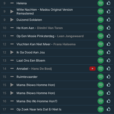
9
Helena
Witte Nachten - Madou Original Version
9
Remastered
9
Duizend Soldaten
10
He Kom Aan -
Dimitri Van Toren
11
Op Een Mooie Pinksterdag -
Leen Jongewaard
12
Vluchten Kan Niet Meer -
Frans Halsema
12
Ik Ga Dood Aan Jou
13
Laat Ons Een Bloem
14
Annabel -
Hans De Booij
15
Ruimtevaarder
15
Mama (Nowo Homme Hon)
15
Mama (Nowo Homme Hon)
16
Mama (No Wo Homme Hon?)
17
Op Zoek Naar Iets Dat Er Niet Is