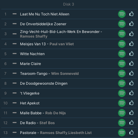
Disk 3
1
Laat Me Nu Toch Niet Alleen
2
De Onverbiddelijke Zoener
Zing-Vecht-Huil-Bid-Lach-Werk En Bewonder -
3
Ramses Shaffy
4
Meisjes Van 13 -
Paul van Vliet
5
Witte Nachten
6
Marie Claire
7
Tearoom-Tango -
Wim Sonneveld
8
De Doodgewoonste Dingen
9
't Vliegerke
10
Het Apekot
11
Malle Babbe -
Rob De Nijs
12
De Radio -
Stef Bos
13
Pastorale -
Ramses Shaffy
,
Liesbeth List