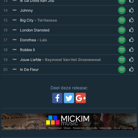
13
Ik Ga Dood Aan Jou
14
Johnny
15
Big City -
Tol Hansse
16
London Stansted
17
Dorothea -
Laïs
18
Robbie II
19
Jouw Liefde -
Raymond Van Het Groenewoud
20
In De Fleur
Deel deze release: