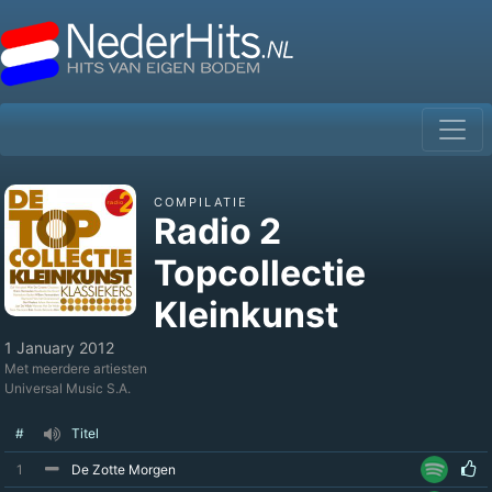
COMPILATIE
Radio 2
Topcollectie
Kleinkunst
1 January 2012
Met meerdere artiesten
Universal Music S.A.
#
Titel
1
De Zotte Morgen