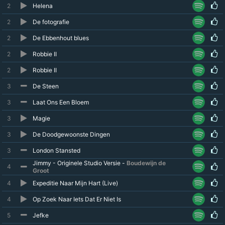
2
Helena
2
De fotografie
2
De Ebbenhout blues
2
Robbie II
2
Robbie II
3
De Steen
3
Laat Ons Een Bloem
3
Magie
3
De Doodgewoonste Dingen
3
London Stansted
Jimmy - Originele Studio Versie -
Boudewijn de
4
Groot
4
Expeditie Naar Mijn Hart (Live)
4
Op Zoek Naar Iets Dat Er Niet Is
5
Jefke