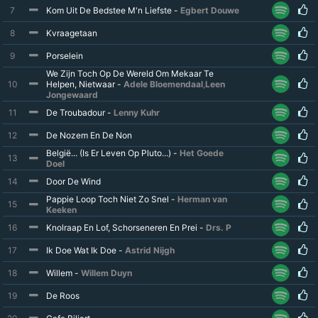
7
Kom Uit De Bedstee M'n Liefste -
Egbert Douwe
8
Kvraagetaan
9
Porselein
We Zijn Toch Op De Wereld Om Mekaar Te
10
Helpen, Nietwaar -
Adele Bloemendaal
,
Leen
Jongewaard
11
De Troubadour -
Lenny Kuhr
12
De Nozem En De Non
België... (Is Er Leven Op Pluto...) -
Het Goede
13
Doel
14
Door De Wind
Pappie Loop Toch Niet Zo Snel -
Herman van
15
Keeken
16
Knolraap En Lof, Schorseneren En Prei -
Drs. P
17
Ik Doe Wat Ik Doe -
Astrid Nijgh
18
Willem -
Willem Duyn
19
De Roos