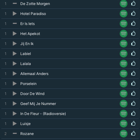
1
De Zotte Morgen
1
Hotel Paradiso
1
Er Is Iets
1
Het Apekot
1
Jij En Ik
1
Labiel
1
Lalala
1
Allemaal Anders
1
Porselein
1
Door De Wind
1
Geef Mij Je Nummer
1
In De Fleur - (Radioversie)
1
Luisje
2
Rozane