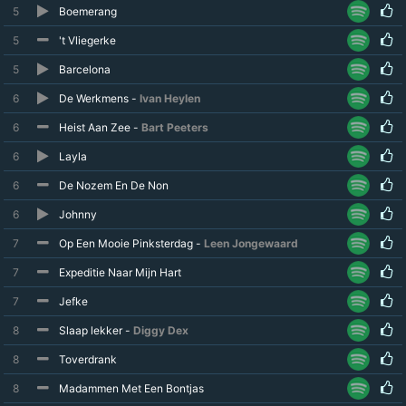
5
Boemerang
5
't Vliegerke
5
Barcelona
6
De Werkmens -
Ivan Heylen
6
Heist Aan Zee -
Bart Peeters
6
Layla
6
De Nozem En De Non
6
Johnny
7
Op Een Mooie Pinksterdag -
Leen Jongewaard
7
Expeditie Naar Mijn Hart
7
Jefke
8
Slaap lekker -
Diggy Dex
8
Toverdrank
8
Madammen Met Een Bontjas