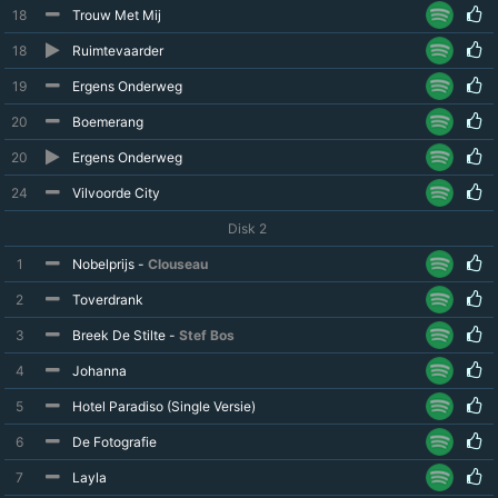
18
Trouw Met Mij
18
Ruimtevaarder
19
Ergens Onderweg
20
Boemerang
20
Ergens Onderweg
24
Vilvoorde City
Disk 2
1
Nobelprijs -
Clouseau
2
Toverdrank
3
Breek De Stilte -
Stef Bos
4
Johanna
5
Hotel Paradiso (Single Versie)
6
De Fotografie
7
Layla