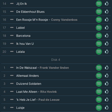
14
Jij En Ik
15
De Ebbenhout Blues
16
Een Roosje M'n Roosje -
Conny Vandenbos
17
Labiel
18
Barcelona
19
Ik hou Van U
20
Lalala
Disk 4
1
In De Walszaal -
Frank Vander linden
2
Allemaal Anders
3
Duizend Soldaten
4
Laat Me Alleen -
Rita Hovink
5
'k Heb Je Lief -
Paul de Leeuw
6
Luisje