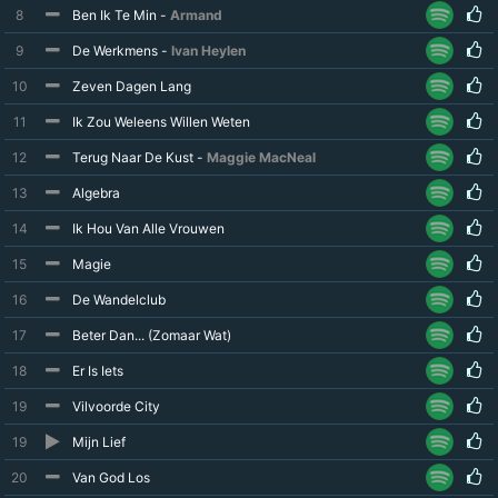
8
Ben Ik Te Min -
Armand
9
De Werkmens -
Ivan Heylen
10
Zeven Dagen Lang
11
Ik Zou Weleens Willen Weten
12
Terug Naar De Kust -
Maggie MacNeal
13
Algebra
14
Ik Hou Van Alle Vrouwen
15
Magie
16
De Wandelclub
17
Beter Dan... (Zomaar Wat)
18
Er Is Iets
19
Vilvoorde City
19
Mijn Lief
20
Van God Los