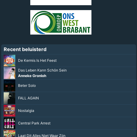
Recent beluisterd
De Kermis Is Het Feest
Das Leben Kann Schön Sein
Anneke Gronloh
Beter Solo
FALL AGAIN
Nostalgia
Central Park Arrest
Laat Dit Alles Niet Waar Zijn