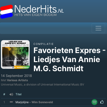
COMPILATIE
Favorieten Expres -
Liedjes Van Annie
M.G. Schmidt
14 September 2018
Met
Various Artists
Universal Music, a division of Universal International Music BV
#
Titel
1
Marjolijne -
Wim Sonneveld