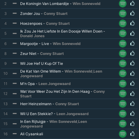
2
De Koningin Van Lombardije -
Wim Sonneveld
3
Zonder Jou -
Conny Stuart
4
Hoezenpoes -
Conny Stuart
Ik Zou Je Het Liefste In Een Doosje Willen Doen -
5
Donald Jones
6
Margootje - Live -
Wim Sonneveld
8
Zeur Niet -
Conny Stuart
9
Wil Joe Hef U Kup Of Tie
De Kat Van Ome Willem -
Wim Sonneveld
,
Leen
10
Jongewaard
11
M'n Opa -
Leen Jongewaard
Wat Voor Weer Zou Het Zijn In Den Haag -
Conny
12
Stuart
13
Herr Heinzelmann -
Conny Stuart
14
Wil U Een Stekkie? -
Leen Jongewaard
In Een Rijtuigje -
Wim Sonneveld
,
Leen
15
Jongewaard
16
Ali Cyaankali