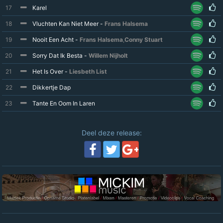
17
Karel
18
Vluchten Kan Niet Meer -
Frans Halsema
19
Nooit Een Acht -
Frans Halsema
,
Conny Stuart
20
Sorry Dat Ik Besta -
Willem Nijholt
21
Het Is Over -
Liesbeth List
22
Dikkertje Dap
23
Tante En Oom In Laren
Deel deze release: