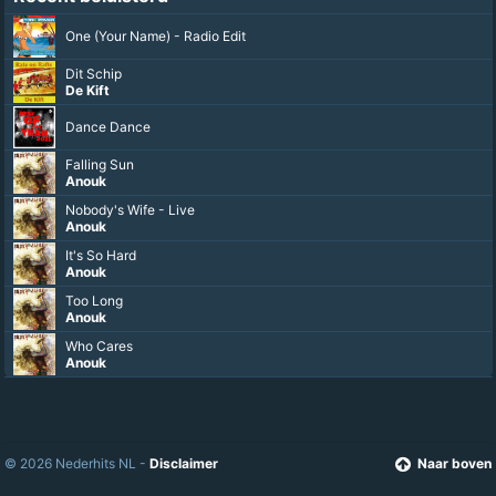
One (Your Name) - Radio Edit
Dit Schip
De Kift
Dance Dance
Falling Sun
Anouk
Nobody's Wife - Live
Anouk
It's So Hard
Anouk
Too Long
Anouk
Who Cares
Anouk
© 2026 Nederhits NL -
Disclaimer
Naar boven