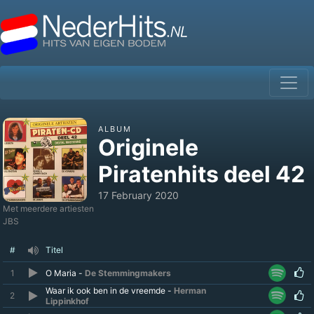
ALBUM
Originele
Piratenhits deel 42
17 February 2020
Met meerdere artiesten
JBS
#
Titel
1
O Maria -
De Stemmingmakers
Waar ik ook ben in de vreemde -
Herman
2
Lippinkhof