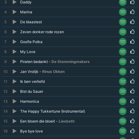
3
Daddy
4
Marina
5
De blaastest
6
Zeven donker rode rozen
7
Goofie Polka
8
My Love
9
Piraten bedankt -
De Stemmingmakers
10
Jan Vrolijk -
Rinus Okken
11
Ik ben verliefd
12
Bist du Sauer
13
Harmonica
14
The Happy Tukkertune (Instrumental)
15
Een bloem die bloeit -
Liesbeth
16
Bye bye love