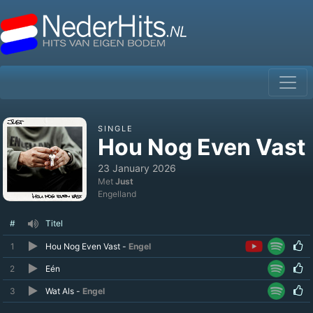
SINGLE
Hou Nog Even Vast
23 January 2026
Met
Just
Engelland
#
Titel
1
Hou Nog Even Vast -
Engel
2
Eén
3
Wat Als -
Engel