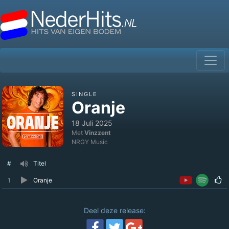
SINGLE
Oranje
18 Juli 2025
Met
Vinzzent
NRGY Music
#
Titel
1
Oranje
Deel deze release: