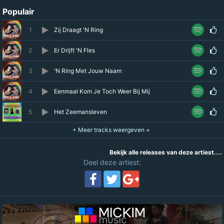
Populair
1
Zij Draagt 'N Ring
2
Er Drijft 'N Fles
3
'N Ring Met Jouw Naam
4
Eenmaal Kom Je Toch Weer Bij Mij
5
Het Zeemansleven
Bekijk alle releases van deze artiest....
Deel deze artiest: