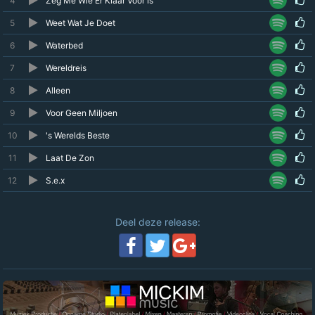
4
Zeg Me Wie Er Klaar Voor Is
5
Weet Wat Je Doet
6
Waterbed
7
Wereldreis
8
Alleen
9
Voor Geen Miljoen
10
's Werelds Beste
11
Laat De Zon
12
S.e.x
Deel deze release: