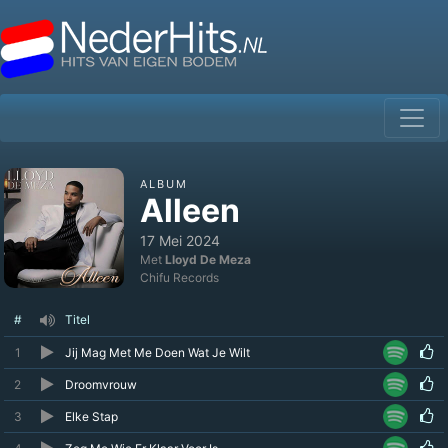
ALBUM
Alleen
17 Mei 2024
Met
Lloyd De Meza
Chifu Records
#
Titel
1
Jij Mag Met Me Doen Wat Je Wilt
2
Droomvrouw
3
Elke Stap