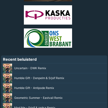
Recent beluisterd
Uncertain - DWK Remix
Humble Gift - Denpelm & Srjslf Remix
Humble Gift - Antipode Remix
Geometric Summer - Eastvail Remix
Mad Me - Srjslf & тайга Remix