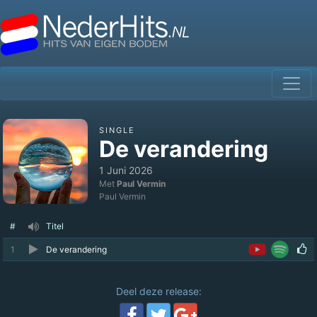
SINGLE
De verandering
1 Juni 2026
Met
Paul Vermin
Paul Vermin
#
Titel
1
De verandering
Deel deze release: