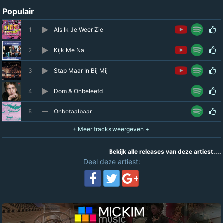
Populair
1
Als Ik Je Weer Zie
2
Kijk Me Na
3
Stap Maar In Bij Mij
4
Dom & Onbeleefd
5
Onbetaalbaar
Bekijk alle releases van deze artiest....
Deel deze artiest: