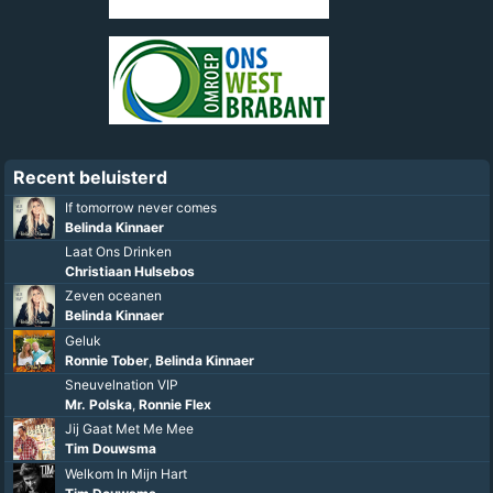
Recent beluisterd
Sun Goes Down - Radio Edit
You`ll Never Walk Alone (duet)
Ramon Prins
Van Wieërt Nao Pol
Dat Ene Moment
Django Wagner
Kings & Queens
I Will Fall (feat. Stef Classens)
Stef Classens
De tijd van m`n leven