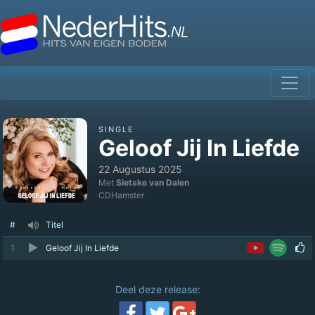
SINGLE
Geloof Jij In Liefde
22 Augustus 2025
Met
Sietske van Dalen
CDHamster
#
Titel
1
Geloof Jij In Liefde
Deel deze release: