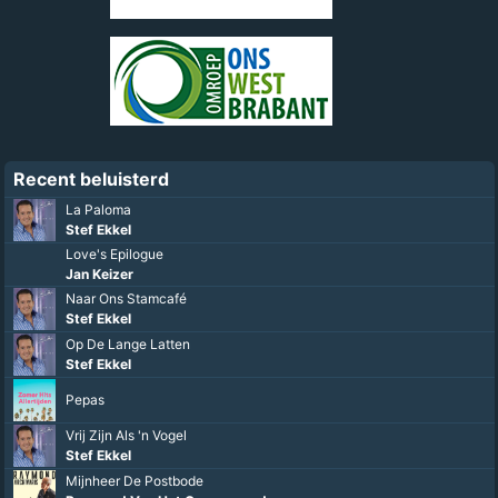
Recent beluisterd
La Paloma
Stef Ekkel
Love's Epilogue
Jan Keizer
Naar Ons Stamcafé
Stef Ekkel
Op De Lange Latten
Stef Ekkel
Pepas
Vrij Zijn Als 'n Vogel
Stef Ekkel
Mijnheer De Postbode