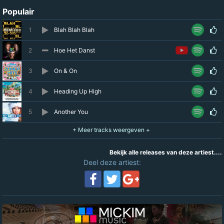
Populair
1
Blah Blah Blah
2
Hoe Het Danst
3
On & On
4
Heading Up High
5
Another You
Bekijk alle releases van deze artiest....
Deel deze artiest: