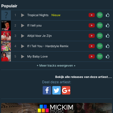
Populair
1
Tropical Nights
Nieuw
2
If I tell you
3
Altijd Voor Je Zijn
4
If I Tell You - Hardstyle Remix
5
My Baby Love
Bekijk alle releases van deze artiest....
Deel deze artiest: