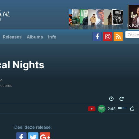
Ik Ko
Releases
Albums
Info
cal Nights
nc
Records
2:48
Deel deze release: