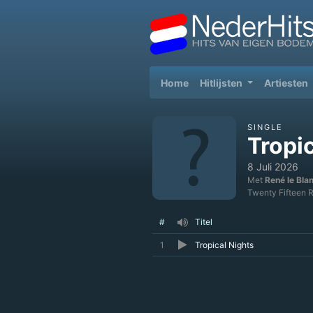
(current)
Home
Hitlijsten
Artiesten
SINGLE
Tropi
8 Juli 2026
Met
René le Bla
Twenty Fifteen 
#
Titel
1
Tropical Nights